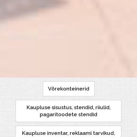
Ostukorvid
Sissepääsuväravad ja piirded (Wanzl)
Kärujaamad parkimisplatsidele
Transpordikärud
Võrekonteinerid
Kaupluse sisustus, stendid, riiulid,
pagaritoodete stendid
Kaupluse inventar, reklaami tarvikud,