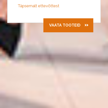
Täpsemalt ettevõttest
VAATA TOOTEID
Tootekategooriad
Väljapääsu väravad
Vitriinkapid
Ostukärud
Ostukärude erinevad lahendused