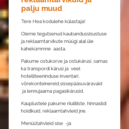
palju muud
Tere Hea kodulehe külastaja!
Oleme tegutsenud kaubandussisustuse
ja reklaamtarvikute müügi alal üle
kahekümmne aasta.
Pakume ostukorve ja ostukärusi, samas
ka transpordi kärusi ja veel
hotelliteeninduse inventari,
võrekonteinereid,sissepääsuväravaid
ja lennujaama pagasikärusid.
Kauplustele pakume riiuliliiste, hinnasildi
hoidikuid, reklaamtahvleid jne.
Menüütahvleid sise -ja