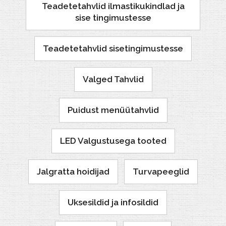
Teadetetahvlid ilmastikukindlad ja
sise tingimustesse
Teadetetahvlid sisetingimustesse
Valged Tahvlid
Puidust menüütahvlid
LED Valgustusega tooted
Jalgratta hoidijad
Turvapeeglid
Uksesildid ja infosildid