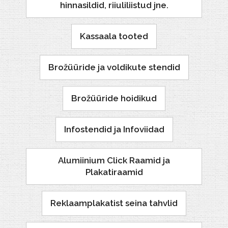
hinnasildid, riiuliliistud jne.
Kassaala tooted
Brožüüride ja voldikute stendid
Brožüüride hoidikud
Infostendid ja Infoviidad
Alumiinium Click Raamid ja
Plakatiraamid
Reklaamplakatist seina tahvlid