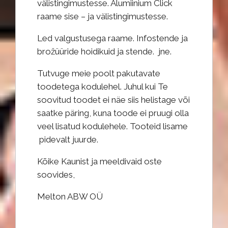
välistingimustesse. Alumiinium Click
raame sise – ja välistingimustesse.
Led valgustusega raame. Infostende ja
brožüüride hoidikuid ja stende. jne.
Tutvuge meie poolt pakutavate
toodetega kodulehel. Juhul kui Te
soovitud toodet ei näe siis helistage või
saatke päring, kuna toode ei pruugi olla
veel lisatud kodulehele. Tooteid lisame
pidevalt juurde.
Kõike Kaunist ja meeldivaid oste
soovides,
Melton ABW OÜ