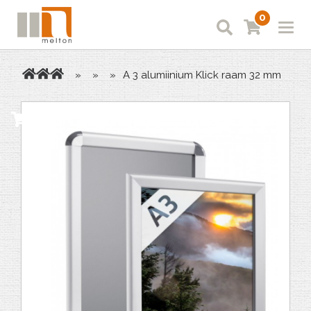
0
»
»
»
A 3 alumiinium Klick raam 32 mm