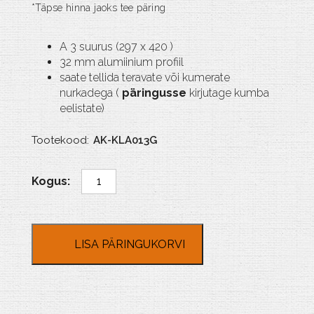
A 3 suurus (297 x 420 )
32 mm alumiinium profiil
saate tellida teravate või kumerate
nurkadega (
päringusse
kirjutage kumba
eelistate)
Tootekood:
AK-KLA013G
A
3
alumiinium
Klick
raam
LISA PÄRINGUKORVI
32
mm
kogus