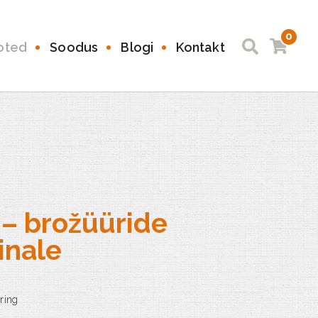
0
oted
Soodus
Blogi
Kontakt
 – brožüüride
inale