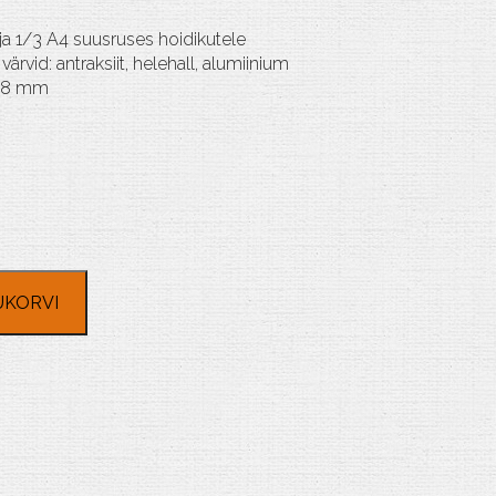
 ja 1/3 A4 suusruses hoidikutele
värvid: antraksiit, helehall, alumiinium
 18 mm
UKORVI