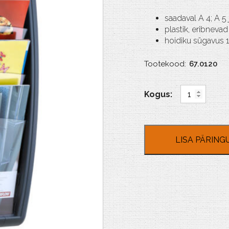
saadaval A 4; A 5
plastik, eribnevad 
hoidiku sügavus
Tootekood:
67.0120
"
Avena
"
-
brožüüride
LISA PÄRING
hoidik
seinale
kogus