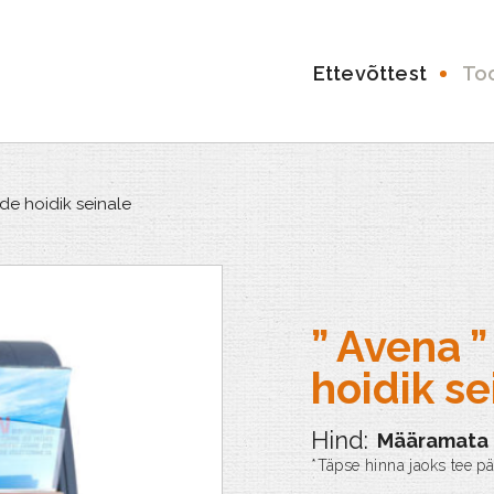
Ettevõttest
To
ide hoidik seinale
” Avena ”
hoidik se
Määramata