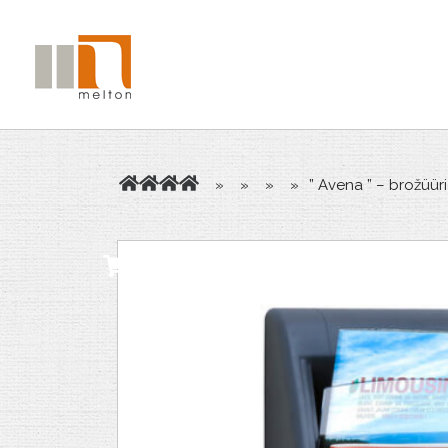
»
»
»
»
” Avena ” – brožüür