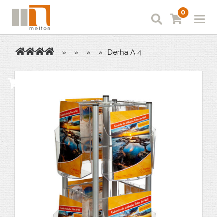
0
»
»
»
»
Derha A 4