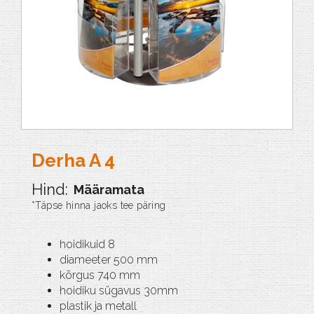
Derha A 4
Määramata
hoidikuid 8
diameeter 500 mm
kõrgus 740 mm
hoidiku sügavus 30mm
plastik ja metall