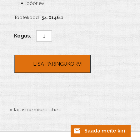
pöörlev
Tootekood:
54.0146.1
Derha
A
4
kogus
LISA PÄRINGUKORVI
« Tagasi eelmisele lehele
Saada meile kiri