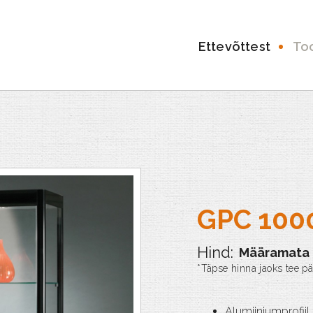
Ettevõttest
To
GPC 100
Määramata
Alumiiniumprofii