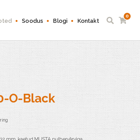
0
oted
Soodus
Blogi
Kontakt
0-O-Black
l 32 mm, kaetud MUSTA pulbervärviga