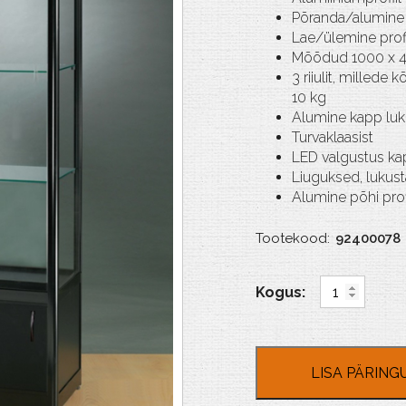
Põranda/alumine
Lae/ülemine prof
Mõõdud 1000 x 
3 riiulit, millede
10 kg
Alumine kapp luk
Turvaklaasist
LED valgustus kap
Liuguksed, lukust
Alumine põhi profi
Tootekood:
92400078
GPC
1000-
O-
Black
kogus
LISA PÄRING