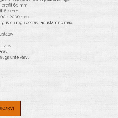
 profiil 60 mm
iil 60 mm
400 x 2000 mm
 kõrgus on reguleeritav, ladustamine max.
ustatav
i laes
atav
iliga ühte värvi.
UKORVI