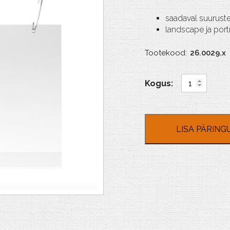
saadaval suuruste
landscape ja por
Tootekood:
26.0029.x
Posteri
tasku,
metall
äärtega
aukudega
LISA PÄRING
kogus