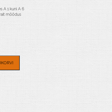
s A 1 kuni A 6
trait mõõdus
UKORVI