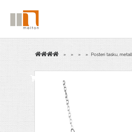
»
»
»
»
Posteri tasku, meta