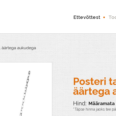
Ettevõttest
To
ll äärtega aukudega
Posteri t
äärtega
Määramata