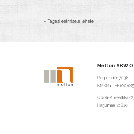
« Tagasi eelmisele lehele
Melton ABW O
Reg nr.11017038
KMKR nr.EE10088
Odoli-Kureallika/2
Harjumaa 74610