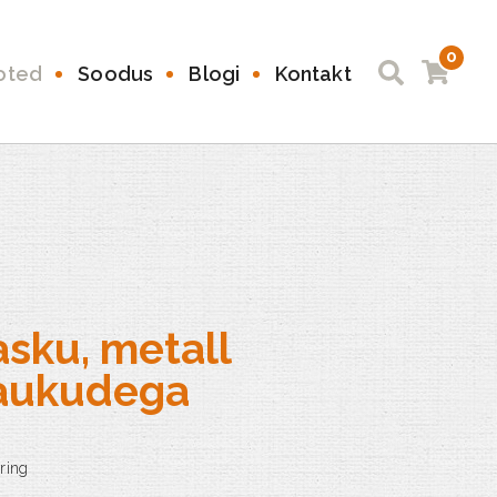
0
oted
Soodus
Blogi
Kontakt
asku, metall
 aukudega