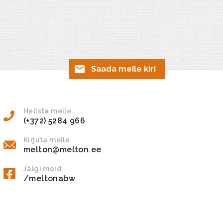
Saada meile kiri
Helista meile
(+372) 5284 966
Kirjuta meile
melton@melton.ee
Jälgi meid
/meltonabw