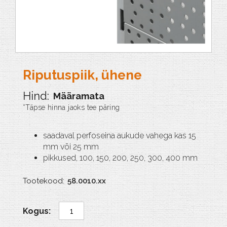
Riputuspiik, ühene
Määramata
saadaval perfoseina aukude vahega kas 15
mm või 25 mm
pikkused, 100, 150, 200, 250, 300, 400 mm
Tootekood:
58.0010.xx
Riputuspiik,
ühene