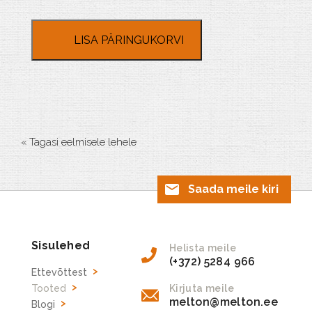
kogus
LISA PÄRINGUKORVI
« Tagasi eelmisele lehele
Saada meile kiri
Sisulehed
Helista meile
(+372) 5284 966
Ettevõttest
Tooted
Kirjuta meile
melton@melton.ee
Blogi