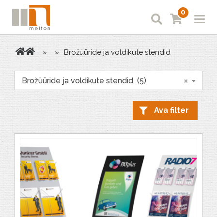
0
»
»
Brožüüride ja voldikute stendid
×
Brožüüride ja voldikute stendid (5)
Ava filter