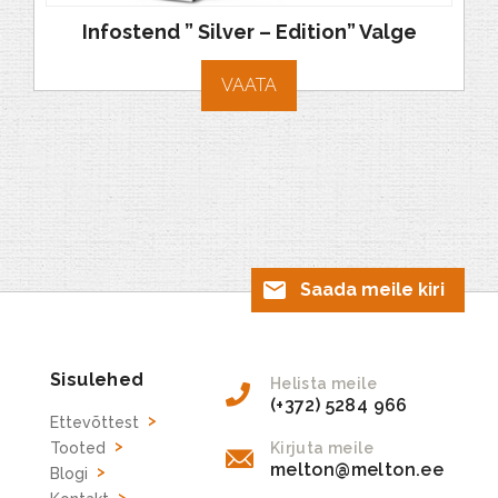
Infostend ” Silver – Edition” Valge
VAATA
Saada meile kiri
Sisulehed
Helista meile
(+372) 5284 966
Ettevõttest
Tooted
Kirjuta meile
melton@melton.ee
Blogi